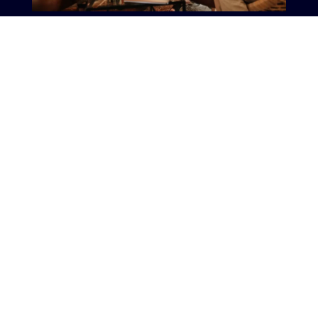
Managed Services
Monitoring, Wartung und Updates für dauerhaft sichere
IT.
Lassen Sie uns Ihre
IT gemeinsam
einfacher machen.
+49 3693 88160