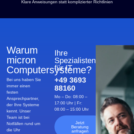
Klare Anweisungen statt komplizierter Richtlinien
Warum
Ihre
micron
Spezialisten
für IT
Computersysteme?
+49 3693
Bei uns haben Sie
immer einen
88160
festen
Mo – Do: 08:00 –
Ansprechpartner,
17:00 Uhr | Fr:
der Ihre Systeme
08:00 – 15:00 Uhr
kennt. Unser
Team ist bei
Jetzt
Notfällen rund um
Beratung
die Uhr
anfragen