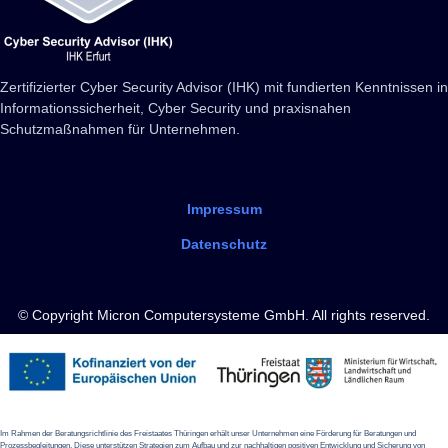
Zertifizierter Cyber Security Advisor (IHK) mit fundierten Kenntnissen in
Informationssicherheit, Cyber Security und praxisnahen
Schutzmaßnahmen für Unternehmen.
Impressum
Datenschutz
© Copyright Micron Computersysteme GmbH. All rights reserved.
Im Rahmen der Beratungsrichtlinie des Freistaates Thüringen erhält unser Unternehmen eine Förderung für Beratungen und
Prozessbegleitungen. Diese unterstützen Strategien zum Aufbau und zur nachhaltigen positiven Entwicklung und Sicherung von